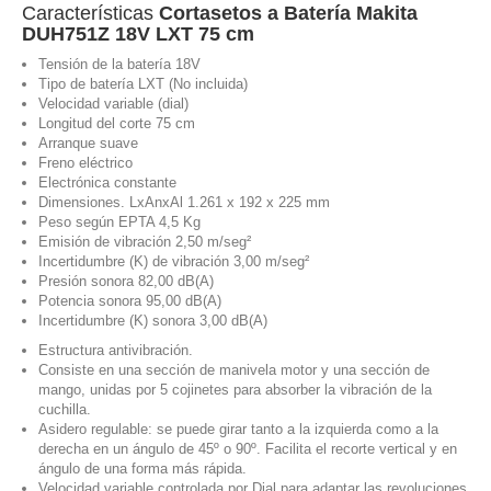
Características
Cortasetos a Batería Makita
DUH751Z 18V LXT 75 cm
Tensión de la batería 18V
Tipo de batería LXT (No incluida)
Velocidad variable (dial)
Longitud del corte 75 cm
Arranque suave
Freno eléctrico
Electrónica constante
Dimensiones. LxAnxAl 1.261 x 192 x 225 mm
Peso según EPTA 4,5 Kg
Emisión de vibración 2,50 m/seg²
Incertidumbre (K) de vibración 3,00 m/seg²
Presión sonora 82,00 dB(A)
Potencia sonora 95,00 dB(A)
Incertidumbre (K) sonora 3,00 dB(A)
Estructura antivibración.
Consiste en una sección de manivela motor y una sección de
mango, unidas por 5 cojinetes para absorber la vibración de la
cuchilla.
Asidero regulable: se puede girar tanto a la izquierda como a la
derecha en un ángulo de 45º o 90º. Facilita el recorte vertical y en
ángulo de una forma más rápida.
Velocidad variable controlada por Dial para adaptar las revoluciones