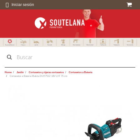
Iniciar sesión
Especialistas en
Campo
Jardín
Forestal
Menaje
Herramientas
Electricidad
Calefacción
Fontanería
Decoración
Home
Jardín
Cortasetos y tijeras cortasetos
Cortasetos a Batería
Cortasetos a Batería Makita DUH751Z 18V LXT 75 cm