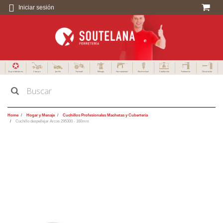
Iniciar sesión
Especialistas en
Campo
Jardín
Forestal
Menaje
Herramientas
Electricidad
Calefacción
Fontanería
Decoración
Home
Hogar y Menaje
Cuchillos Profesionales Machetas y Cubertería
Cuchillo despellejar Arcos 295300 - 160mm