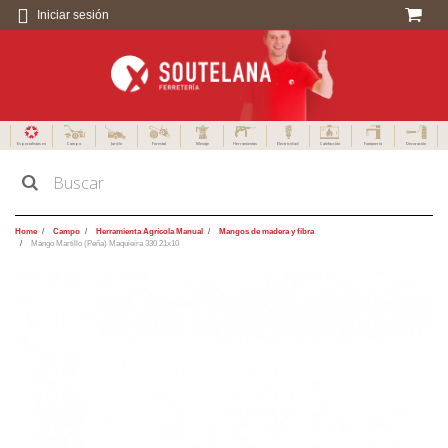
Iniciar sesión
Especialistas en
Campo
Jardín
Forestal
Menaje
Herramientas
Electricidad
Calefacción
Fontanería
Decoración
Home
Campo
Herramienta Agrícola Manual
Mangos de madera y fibra
Mango Martillo (Peña) Maquieira 330 21x10