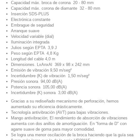
Capacidad máx. broca de corona 20 - 80 mm
Capacidad máx. corona de diamante 32 - 80 mm
Inserción SDS-PLUS
Electrónica constante
Embrague de seguridad
Arranque suave
Velocidad variable (dial)
Iluminación integrada
Julios según EPTA 3,9 J
Peso según EPTA 4,8 Kg
Longitud del cable 4,0 m
Dimensiones. LxAnxAl 369 x 98 x 242 mm
Emisión de vibración 9,50 m/seg²
Incertidumbre (K) de vibración 1,50 m/seg²
Presión sonora 94,00 dB(A)
Potencia sonora 105,00 dB(A)
Incertidumbre (K) sonora 3,00 dB(A)
Gracias a su rediseñado mecanismo de perforación, hemos
aumentado su eficiencia drásticamente.
Tecnología antivibración (AVT) para bajas vibraciones.
Mango antivibración; El rendimiento de absorción de vibraciones
aumenta con dos anillos de amortiguación. En “forma de D" con
agarre suave de goma para mayor comodidad.
Se logra una menor oscilación de la broca haciendo que la guía sea