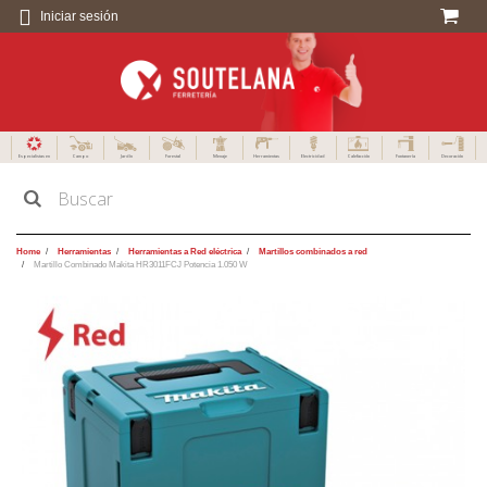
Iniciar sesión
Especialistas en
Campo
Jardín
Forestal
Menaje
Herramientas
Electricidad
Calefacción
Fontanería
Decoración
Home
Herramientas
Herramientas a Red eléctrica
Martillos combinados a red
Martillo Combinado Makita HR3011FCJ Potencia 1.050 W