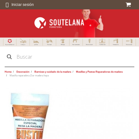
Iniciar sesión
Especialistas en
Campo
Jardín
Forestal
Menaje
Herramientas
Electricidad
Calefacción
Fontanería
Decoración
Home
Decoración
Barnices y cuidado de la madera
Masillas y Pastas Reparadoras de madera
Masilla reparadora Ziur madera haya