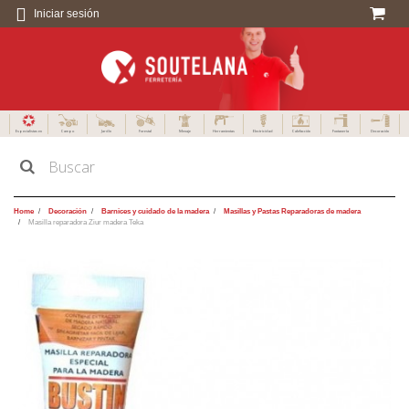
Iniciar sesión
Especialistas en
Campo
Jardín
Forestal
Menaje
Herramientas
Electricidad
Calefacción
Fontanería
Decoración
Home
Decoración
Barnices y cuidado de la madera
Masillas y Pastas Reparadoras de madera
Masilla reparadora Ziur madera Teka