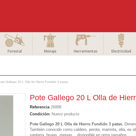
Forestal
Menaje
Herramientas
Electricidad
ote Gallego 20 L Olla de Hierro Fundido 3 patas
Pote Gallego 20 L Olla de Hier
Referencia
26888
Condición:
Nuevo producto
Pote Gallego 20 L Olla de Hierro Fundido 3 patas.
Dimens
También conocido como caldero, perola, marmita, olla, es ide
santería, brujas, meigas... disponible en otros tamaños.