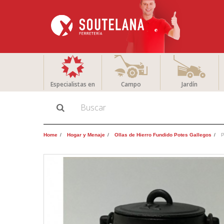
Especialistas en
Campo
Jardín
Home
Hogar y Menaje
Ollas de Hierro Fundido Potes Gallegos
P