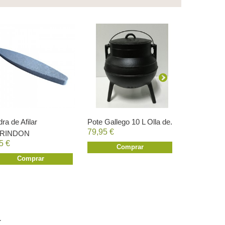
dra de Afilar
Pote Gallego 10 L Olla de...
Machete Ca
79,95 €
RINDON
A.Yuma...
5 €
15,95 €
Comprar
Comprar
Co
.