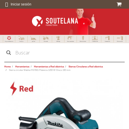
Iniciar sesión
Especialistas en
Campo
Jardín
Forestal
Menaje
Herramientas
Electricidad
Calefacción
Fontanería
Decoración
Home
Herramientas
Herramientas a Red eléctrica
Sierras Circulares a Red eléctrica
Sierra circular Makita HS7601 Potencia 1200 W Disco 190 mm