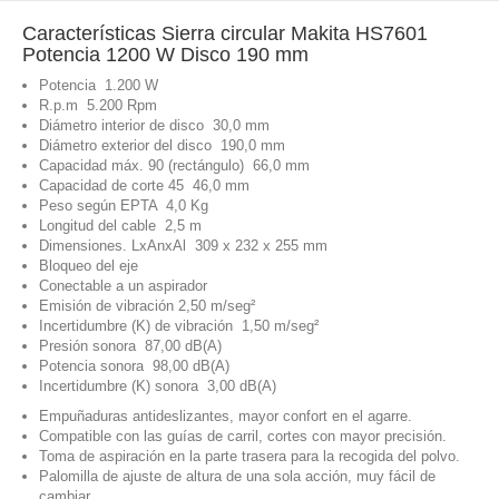
Características Sierra circular Makita HS7601
Potencia 1200 W Disco 190 mm
Potencia 1.200 W
R.p.m 5.200 Rpm
Diámetro interior de disco 30,0 mm
Diámetro exterior del disco 190,0 mm
Capacidad máx. 90 (rectángulo) 66,0 mm
Capacidad de corte 45 46,0 mm
Peso según EPTA 4,0 Kg
Longitud del cable 2,5 m
Dimensiones. LxAnxAl 309 x 232 x 255 mm
Bloqueo del eje
Conectable a un aspirador
Emisión de vibración 2,50 m/seg²
Incertidumbre (K) de vibración 1,50 m/seg²
Presión sonora 87,00 dB(A)
Potencia sonora 98,00 dB(A)
Incertidumbre (K) sonora 3,00 dB(A)
Empuñaduras antideslizantes, mayor confort en el agarre.
Compatible con las guías de carril, cortes con mayor precisión.
Toma de aspiración en la parte trasera para la recogida del polvo.
Palomilla de ajuste de altura de una sola acción, muy fácil de
cambiar.