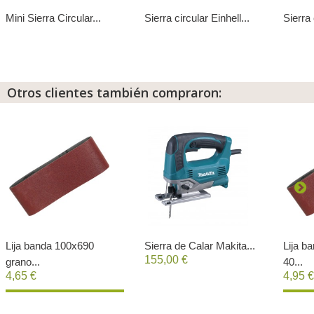
Mini Sierra Circular...
Sierra circular Einhell...
Sierra 
Otros clientes también compraron:
Lija banda 100x690
Sierra de Calar Makita...
Lija b
155,00 €
grano...
40...
4,65 €
4,95 €
Comprar