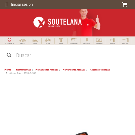
Iniciar sesión
Especialistas en
Campo
Jardín
Forestal
Menaje
Herramientas
Electricidad
Calefacción
Fontanería
Decoración
Home
Herramientas
Herramienta manual
Herramienta Manual
Alicates y Tenazas
Alicate Bahco 2628-G-200