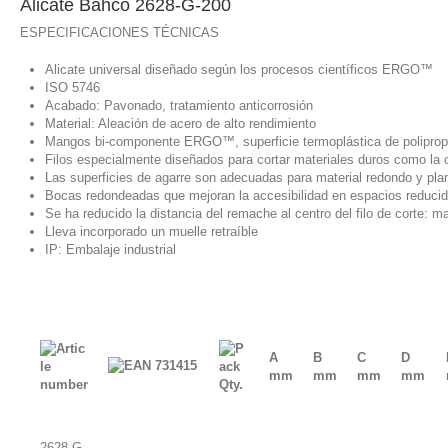
Alicate Bahco 2628-G-200
ESPECIFICACIONES TÉCNICAS
Alicate universal diseñado según los procesos científicos ERGO™
ISO 5746
Acabado: Pavonado, tratamiento anticorrosión
Material: Aleación de acero de alto rendimiento
Mangos bi-componente ERGO™, superficie termoplástica de polipropi
Filos especialmente diseñados para cortar materiales duros como la 
Las superficies de agarre son adecuadas para material redondo y pla
Bocas redondeadas que mejoran la accesibilidad en espacios reduci
Se ha reducido la distancia del remache al centro del filo de corte: 
Lleva incorporado un muelle retraíble
IP: Embalaje industrial
A
B
C
D
mm
mm
mm
mm
2628 G-