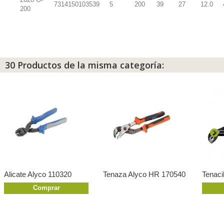
7314150103539
5
200
39
27
12.0
200
30 Productos de la misma categoría:
Alicate Alyco 110320
Tenaza Alyco HR 170540
Tenaci
Comprar