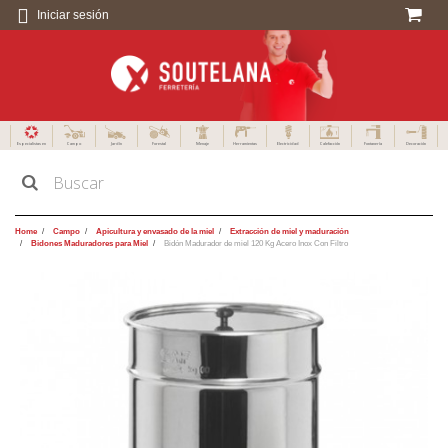
Iniciar sesión
Especialistas en
Campo
Jardín
Forestal
Menaje
Herramientas
Electricidad
Calefacción
Fontanería
Decoración
Home
Campo
Apicultura y envasado de la miel
Extracción de miel y maduración
Bidones Maduradores para Miel
Bidón Madurador de miel 120 Kg Acero Inox Con Filtro