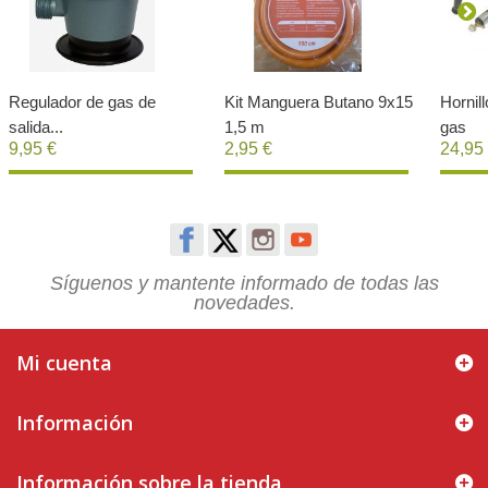
Regulador de gas de
Kit Manguera Butano 9x15
Hornil
salida...
1,5 m
gas
9,95 €
2,95 €
24,95
Comprar
Comprar
Síguenos y mantente informado de todas las
novedades.
Mi cuenta
Información
Información sobre la tienda