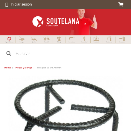
Iniciar sesión
Especialistas en
Campo
Jardín
Forestal
Menaje
Herramientas
Electricidad
Calefacción
Fontanería
Decoración
Home
Hogar y Menaje
Tres pies 35 cm AYUMA