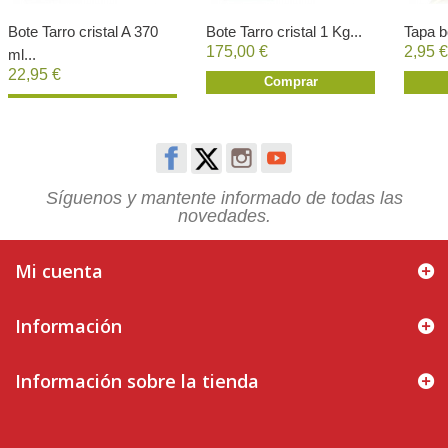
Bote Tarro cristal A 370
Bote Tarro cristal 1 Kg...
Tapa b
175,00 €
2,95 €
ml...
22,95 €
Comprar
Comprar
Síguenos y mantente informado de todas las
novedades.
Mi cuenta
Información
Información sobre la tienda