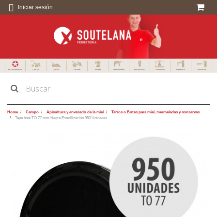
Iniciar sesión
Especialistas en
Campo
Jardín
Forestal
Menaje
Herramientas
Electricidad
Calefacción
Fontanería
Decoración
Home
Campo
Apicultura y envasado de la miel
Tarros o Botes para miel, mermeladas y conservas
Tapa bote TO 77 mm Negra Esterilización 950 Unidades