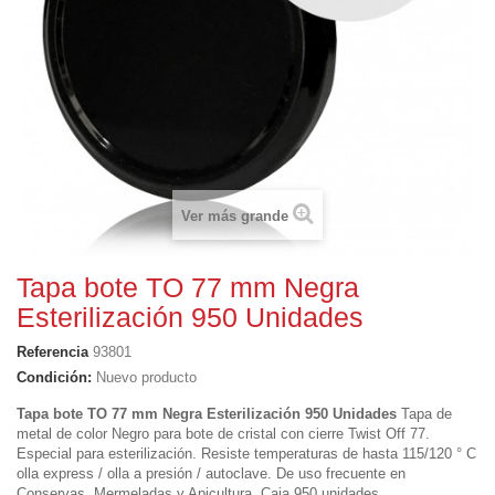
Ver más grande
Tapa bote TO 77 mm Negra
Esterilización 950 Unidades
Referencia
93801
Condición:
Nuevo producto
Tapa bote TO 77 mm Negra Esterilización 950 Unidades
Tapa de
metal de color Negro para bote de cristal con cierre
Twist Off 77
.
Especial para esterilización. Resiste temperaturas de hasta 115/120 ° C
olla express / olla a presión / autoclave.
De uso frecuente en
Conservas, Mermeladas y Apicultura. Caja 950 unidades.