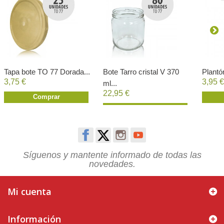
Tapa bote TO 77 Dorada...
Bote Tarro cristal V 370
Plant
3,75 €
3,95 €
ml...
22,95 €
Comprar
Comprar
Síguenos y mantente informado de todas las
novedades.
Mi cuenta
Información