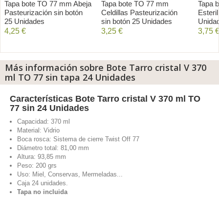
Tapa bote TO 77 mm Abeja
Tapa bote TO 77 mm
Tapa b
Pasteurización sin botón
Celdillas Pasteurización
Esteri
25 Unidades
sin botón 25 Unidades
Unida
4,25 €
3,25 €
3,75 
Añadir al carrito
Añadir al carrito
A
Más información sobre Bote Tarro cristal V 370
ml TO 77 sin tapa 24 Unidades
Características
Bote Tarro cristal V 370 ml TO
77 sin 24 Unidades
Capacidad: 370 ml
Material: Vidrio
Boca rosca: Sistema de cierre Twist Off 77
Diámetro total:
81,00 mm
Altura: 93
,85
mm
Peso: 200 grs
Uso: Miel, Conservas, Mermeladas...
Caja 24 unidades.
Tapa no incluida