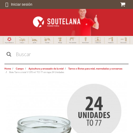
Iniciar sesión
Especialistas en
Campo
Jardín
Forestal
Menaje
Herramientas
Electricidad
Calefacción
Fontanería
Decoración
Home
Campo
Apicultura y envasado de la miel
Tarros o Botes para miel, mermeladas y conservas
Bote Tarro cristal V 370 ml TO 77 sin tapa 24 Unidades