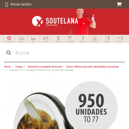
Iniciar sesión
Especialistas en
Campo
Jardín
Forestal
Menaje
Herramientas
Electricidad
Calefacción
Fontanería
Decoración
Home
Campo
Apicultura y envasado de la miel
Tarros o Botes para miel, mermeladas y conservas
Tapa bote TO 77 mm Abeja Pasteurización sin botón 950 Unidades