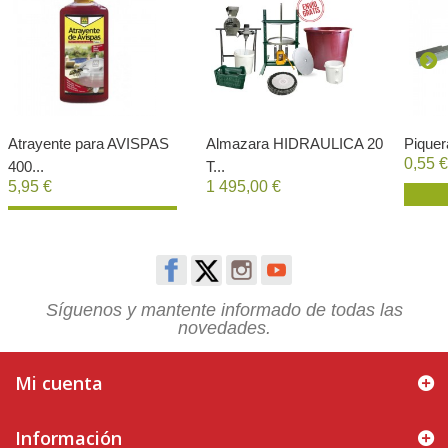
Atrayente para AVISPAS
Almazara HIDRAULICA 20
Piquera
0,55 €
400...
T...
5,95 €
1 495,00 €
Comprar
Síguenos y mantente informado de todas las
novedades.
Mi cuenta
Información