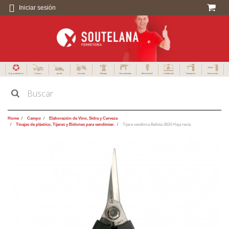
Iniciar sesión
Especialistas en
Campo
Jardín
Forestal
Menaje
Herramientas
Electricidad
Calefacción
Fontanería
Decoración
Home
Campo
Elaboración de Vino, Sidra y Cerveza
Tinajas de plástico, Tijeras y Bidones para vendimiar.
Tijera vendimia Bellota 3624 Hoja recta