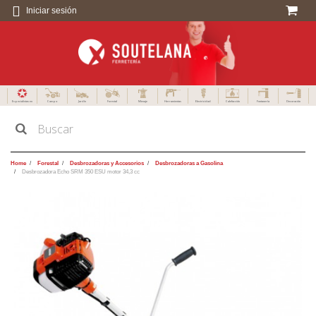
Iniciar sesión
Especialistas en
Campo
Jardín
Forestal
Menaje
Herramientas
Electricidad
Calefacción
Fontanería
Decoración
Home
Forestal
Desbrozadoras y Accesorios
Desbrozadoras a Gasolina
Desbrozadora Echo SRM 350 ESU motor 34,3 cc