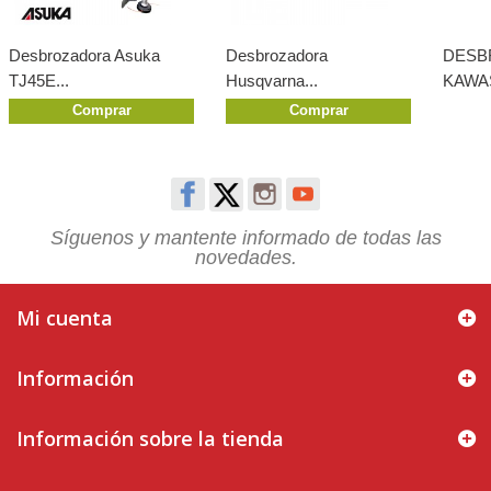
Desbrozadora Asuka
Desbrozadora
DESB
TJ45E...
Husqvarna...
KAWAS
Comprar
Comprar
Síguenos y mantente informado de todas las
novedades.
Mi cuenta
Información
Información sobre la tienda