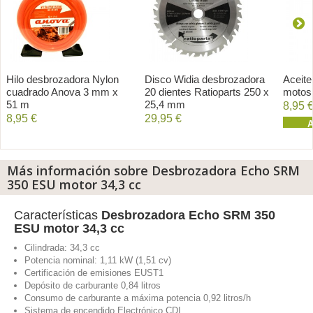
Hilo desbrozadora Nylon
Disco Widia desbrozadora
Aceite
cuadrado Anova 3 mm x
20 dientes Ratioparts 250 x
motosi
51 m
25,4 mm
8,95 
8,95 €
29,95 €
A
Añadir al carrito
Añadir al carrito
Más información sobre Desbrozadora Echo SRM
350 ESU motor 34,3 cc
Características
Desbrozadora Echo SRM 350
ESU motor 34,3 cc
Cilindrada: 34,3 cc
Potencia nominal: 1,11 kW (1,51 cv)
Certificación de emisiones EUST1
Depósito de carburante 0,84 litros
Consumo de carburante a máxima potencia 0,92 litros/h
Sistema de encendido Electrónico CDI