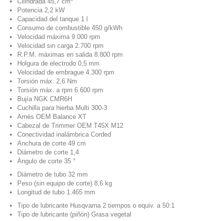
Cilindrada 45,7 cm³
Potencia 2,2 kW
Capacidad del tanque 1 l
Consumo de combustible 450 g/kWh
Velocidad máxima 9.000 rpm
Velocidad sin carga 2.700 rpm
R.P.M. máximas en salida 8.800 rpm
Holgura de electrodo 0,5 mm
Velocidad de embrague 4.300 rpm
Torsión máx. 2,6 Nm
Torsión máx. a rpm 6.600 rpm
Bujía NGK CMR6H
Cuchilla para hierba Multi 300-3
Arnés OEM Balance XT
Cabezal de Trimmer OEM T45X M12
Conectividad inalámbrica Corded
Anchura de corte 49 cm
Diámetro de corte 1,4
Ángulo de corte 35 °
Diámetro de tubo 32 mm
Peso (sin equipo de corte) 8,6 kg
Longitud de tubo 1.465 mm
Tipo de lubricante Husqvarna 2 tiempos o equiv. a 50:1
Tipo de lubricante (piñón) Grasa vegetal