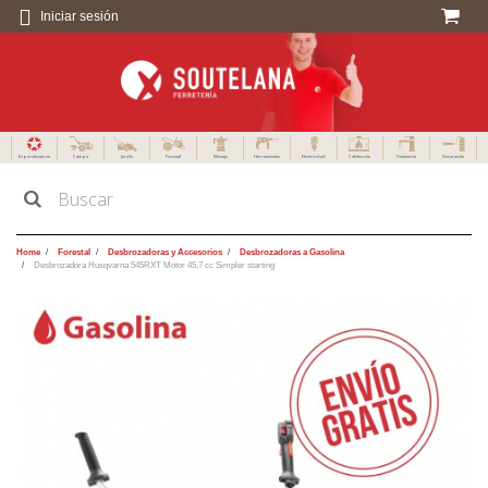
Iniciar sesión
Especialistas en
Campo
Jardín
Forestal
Menaje
Herramientas
Electricidad
Calefacción
Fontanería
Decoración
Home
Forestal
Desbrozadoras y Accesorios
Desbrozadoras a Gasolina
Desbrozadora Husqvarna 545RXT Motor 45,7 cc Simpler starting