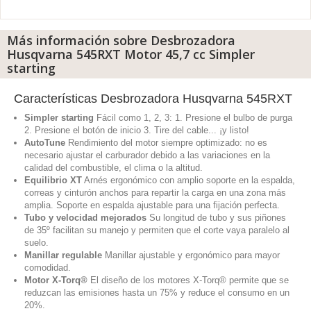
Más información sobre Desbrozadora
Husqvarna 545RXT Motor 45,7 cc Simpler
starting
Características Desbrozadora Husqvarna 545RXT
Simpler starting
Fácil como 1, 2, 3: 1. Presione el bulbo de purga
2. Presione el botón de inicio 3. Tire del cable... ¡y listo!
AutoTune
Rendimiento del motor siempre optimizado: no es
necesario ajustar el carburador debido a las variaciones en la
calidad del combustible, el clima o la altitud.
Equilibrio XT
Arnés ergonómico con amplio soporte en la espalda,
correas y cinturón anchos para repartir la carga en una zona más
amplia. Soporte en espalda ajustable para una fijación perfecta.
Tubo y velocidad mejorados
Su longitud de tubo y sus piñones
de 35º facilitan su manejo y permiten que el corte vaya paralelo al
suelo.
Manillar regulable
Manillar ajustable y ergonómico para mayor
comodidad.
Motor X-Torq®
El diseño de los motores X-Torq® permite que se
reduzcan las emisiones hasta un 75% y reduce el consumo en un
20%.