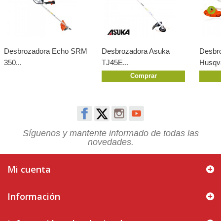
Desbrozadora Echo SRM
Desbrozadora Asuka
Desbr
350...
TJ45E...
Husqva
Comprar
Síguenos y mantente informado de todas las
novedades.
Mi cuenta
Información