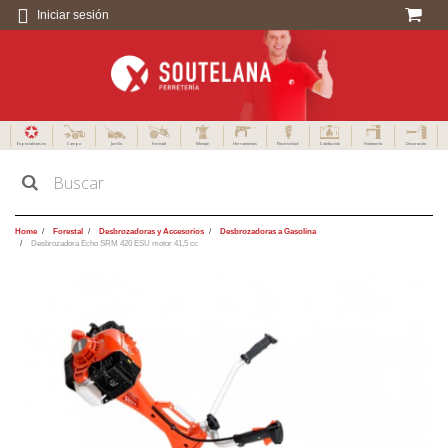
Iniciar sesión
Especialistas en
Campo
Jardín
Forestal
Menaje
Herramientas
Electricidad
Calefacción
Fontanería
Decoración
Home
Forestal
Desbrozadoras y Accesorios
Desbrozadoras a Gasolina
Desbrozadora Echo SRM 420 ESU motor 41,5 cc