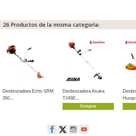
26 Productos de la misma categoría:
Desbrozadora Echo SRM
Desbrozadora Asuka
Desbr
350...
TJ45E...
Husqva
Comprar