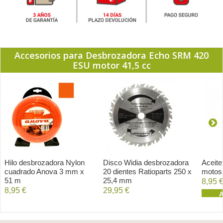
Accesorios para Desbrozadora Echo SRM 420
ESU motor 41,5 cc
Hilo desbrozadora Nylon
Disco Widia desbrozadora
Aceite
cuadrado Anova 3 mm x
20 dientes Ratioparts 250 x
motosi
51 m
25,4 mm
8,95 
8,95 €
29,95 €
A
Añadir al carrito
Añadir al carrito