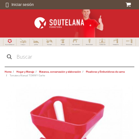
Iniciar sesión
Especialistas en
Campo
Jardín
Forestal
Menaje
Herramientas
Electricidad
Calefacción
Fontanería
Decoración
Home
Hogar y Menaje
Matanza, conservación y elaboración
Picadoras y Embutidoras de carne
Tomatera Manual TOMMY Garhe