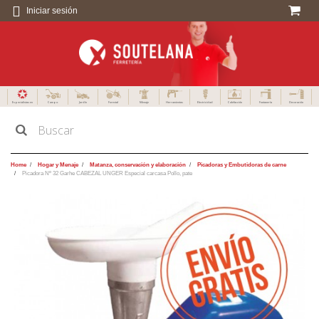
Iniciar sesión
Especialistas en
Campo
Jardín
Forestal
Menaje
Herramientas
Electricidad
Calefacción
Fontanería
Decoración
Home
Hogar y Menaje
Matanza, conservación y elaboración
Picadoras y Embutidoras de carne
Picadora Nº 32 Garhe CABEZAL UNGER Especial carcasa Pollo, pate