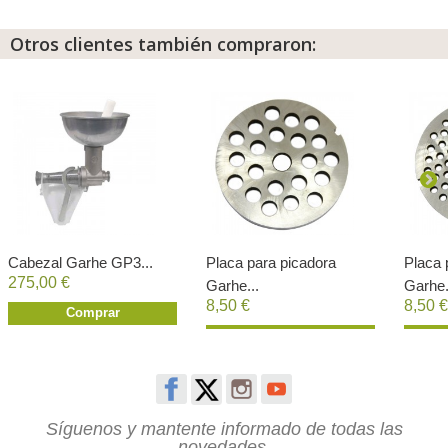
Otros clientes también compraron:
Cabezal Garhe GP3...
Placa para picadora
Placa 
275,00 €
Garhe...
Garhe.
8,50 €
8,50 €
Comprar
Comprar
Síguenos y mantente informado de todas las
novedades.