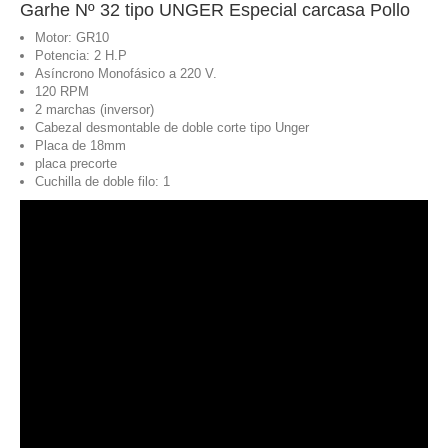
Garhe Nº 32 tipo UNGER Especial carcasa Pollo
Motor: GR10
Potencia: 2 H.P
Asíncrono Monofásico a 220 V.
120 RPM
2 marchas (inversor)
Cabezal desmontable de doble corte tipo Unger
Placa de 18mm
placa precorte
Cuchilla de doble filo: 1