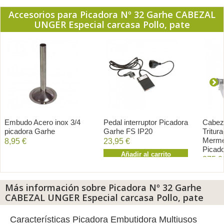
Accesorios para Picadora Nº 32 Garhe CABEZAL
UNGER Especial carcasa Pollo, pate
Embudo Acero inox 3/4
Pedal interruptor Picadora
Cabez
picadora Garhe
Garhe FS IP20
Tritur
Merme
8,95 €
23,95 €
Picad
Añadir al carrito
275,0
A
Más información sobre Picadora Nº 32 Garhe
CABEZAL UNGER Especial carcasa Pollo, pate
Características Picadora Embutidora Multiusos