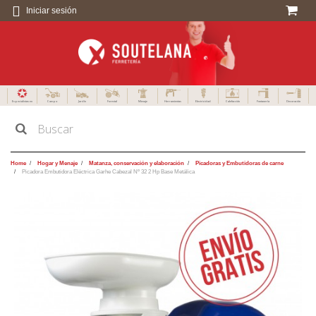
Iniciar sesión
Especialistas en
Campo
Jardín
Forestal
Menaje
Herramientas
Electricidad
Calefacción
Fontanería
Decoración
Home
Hogar y Menaje
Matanza, conservación y elaboración
Picadoras y Embutidoras de carne
Picadora Embutidora Eléctrica Garhe Cabezal Nº 32 2 Hp Base Metálica